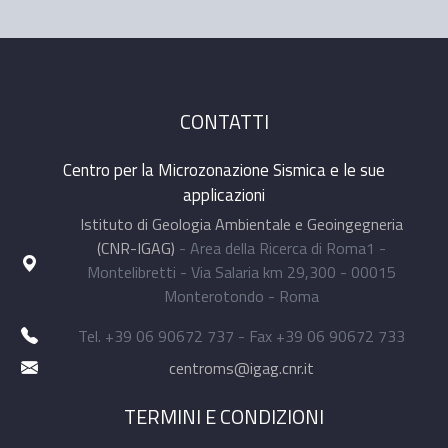
CONTATTI
Centro per la Microzonazione Sismica e le sue
applicazioni
Istituto di Geologia Ambientale e Geoingegneria
(CNR-IGAG)
- Area della Ricerca di Roma1 -
Montelibretti - Via Salaria km 29,300 - 00015
Monterotondo - Roma
Tel. +39 06 90672 737 - Fax +39 06 90672 733
centroms@igag.cnr.it
TERMINI E CONDIZIONI