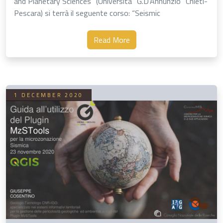
and Planetary Sciences" (Università "G.D'Annunzio" Chieti-
Pescara) si terrà il seguente corso: “Seismic
Microzonation: Principles and Practice for Mw 7.3 Iran
Earthquake 2017” (24 …
Read More
1 DECEMBER 2020